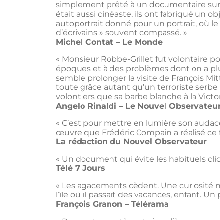
simplement prêté à un documentaire sur lui
était aussi cinéaste, ils ont fabriqué un o
autoportrait donné pour un portrait, où le 
d’écrivains » souvent compassé. »
Michel Contat – Le Monde
« Monsieur Robbe-Grillet fut volontaire p
époques et à des problèmes dont on a plu
semble prolonger la visite de François Mitt
toute grâce autant qu’un terroriste serb
volontiers que sa barbe blanche à la Vict
Angelo Rinaldi – Le Nouvel Observateu
« C’est pour mettre en lumière son audace
œuvre que Frédéric Compain a réalisé ce 
La rédaction du Nouvel Observateur
« Un document qui évite les habituels cli
Télé 7 Jours
« Les agacements cèdent. Une curiosité na
l’île où il passait des vacances, enfant. Un 
François Granon – Télérama