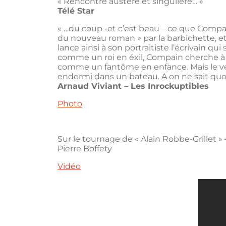
« Rencontre austère et singulière… »
Télé Star
« …du coup -et c’est beau – ce que Compain
du nouveau roman » par la barbichette, et 
lance ainsi à son portraitiste l’écrivain 
comme un roi en éxil, Compain cherche à t
comme un fantôme en enfance. Mais le véri
endormi dans un bateau. A on ne sait quoi
Arnaud Viviant – Les Inrockuptibles
Photo
Sur le tournage de « Alain Robbe-Grillet » 
Pierre Boffety
Vidéo