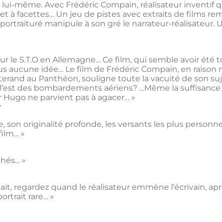
-même. Avec Frédéric Compain, réalisateur inventif qui s
bjet à facettes… Un jeu de pistes avec extraits de films r
portraituré manipule à son gré le narrateur-réalisateur. Un
our le S.T.O en Allemagne… Ce film, qui semble avoir été 
s aucune idée… Le film de Frédéric Compain, en raison 
erand au Panthéon, souligne toute la vacuité de son sujet…
e l’est des bombardements aériens? …Même la suffisance 
or Hugo ne parvient pas à agacer… »
r
, son originalité profonde, les versants les plus perso
film… »
chés… »
it, regardez quand le réalisateur emmène l’écrivain, ap
portrait rare… »